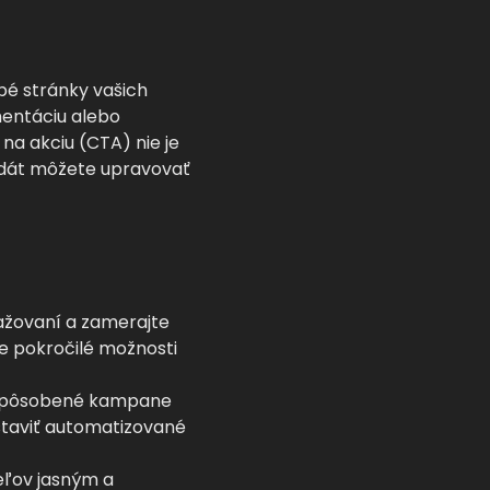
abé stránky vašich
entáciu alebo
na akciu (CTA) nie je
o dát môžete upravovať
gažovaní a zamerajte
e pokročilé možnosti
rispôsobené kampane
staviť automatizované
eľov jasným a