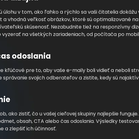
 úlohu v tom, ako ľahko a rýchlo sa vaši čitatelia dokážu 
t a vhodná veľkosť obrázkov, ktoré sú optimalizované na 
vateľskú skúsenosť. Nezabudnite tiež na responzívny dizaj
 vyzerať na všetkých zariadeniach, od počítača po mobil
čas odoslania
 kľúčové pre to, aby vaše e-maily boli vidieť a neboli s
 správanie svojich odberateľov a zistite, kedy sú najaktívn
nie
b, ako zistiť, čo u vašej cieľovej skupiny najlepšie funguj
redmet, obsah, CTA alebo čas odoslania. Výsledky testo
a zlepšiť ich účinnosť.