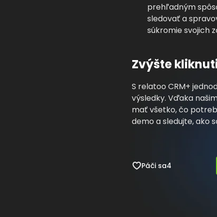
prehľadným spôsob
sledovať a spravov
súkromie svojich z
Zvýšte kliknut
S relatoo CRM+ jedno
výsledky. Vďaka našim
mať všetko, čo potrebu
demo a sledujte, ako sa
Páči sa
4