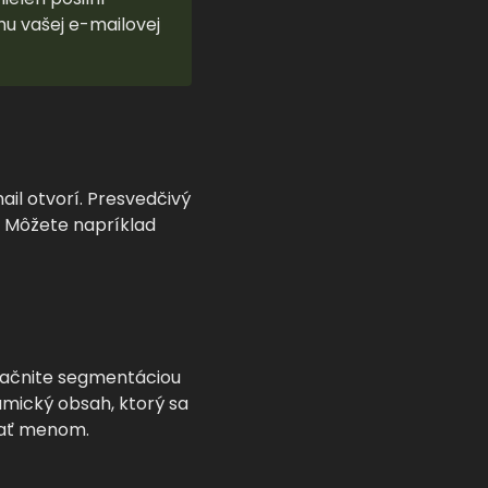
hu vašej e-mailovej
ail otvorí. Presvedčivý
 Môžete napríklad
 Začnite segmentáciou
mický obsah, ktorý sa
vať menom.