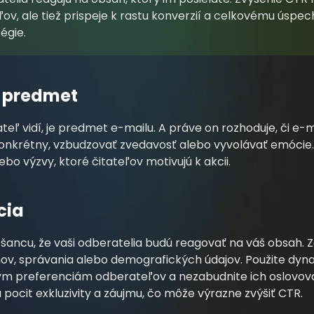
ov, ale tiež prispeje k rastu konverzií a celkovému úspec
égie.
ý predmet
teľ vidí, je predmet e-mailu. A práve on rozhoduje, či e-m
onkrétny, vzbudzovať zvedavosť alebo vyvolávať emócie.
ebo výzvy, ktoré čitateľov motivujú k akcii.
cia
e šancu, že vaši odberatelia budú reagovať na váš obsah.
v, správania alebo demografických údajov. Použite dyna
lnym preferenciám odberateľov a nezabudnite ich oslovo
 pocit exkluzivity a záujmu, čo môže výrazne zvýšiť CTR.