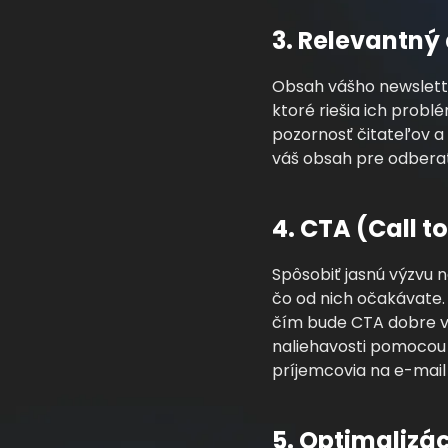
3. Relevantný
Obsah vášho newslettr
ktoré riešia ich probl
pozornosť čitateľov a
váš obsah pre odberate
4. CTA (Call t
Spôsobiť jasnú výzvu n
čo od nich očakávate. P
čím bude CTA dobre vi
naliehavosti pomocou
príjemcovia na e-mail 
5. Optimalizác