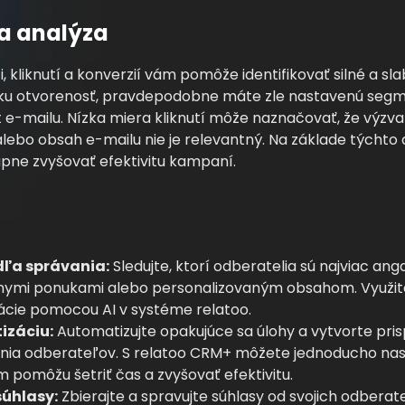
 a analýza
, kliknutí a konverzií vám pomôže identifikovať silné a sl
ku otvorenosť, pravdepodobne máte zle nastavenú segm
e-mailu. Nízka miera kliknutí môže naznačovať, že výzva 
alebo obsah e-mailu nie je relevantný. Na základe týcht
upne zvyšovať efektivitu kampaní.
ľa správania:
Sledujte, ktorí odberatelia sú najviac an
lnymi ponukami alebo personalizovaným obsahom. Využit
cie pomocou AI v systéme relatoo.
izáciu:
Automatizujte opakujúce sa úlohy a vytvorte p
nia odberateľov. S relatoo CRM+ môžete jednoducho na
 pomôžu šetriť čas a zvyšovať efektivitu.
súhlasy:
Zbierajte a spravujte súhlasy od svojich odberat