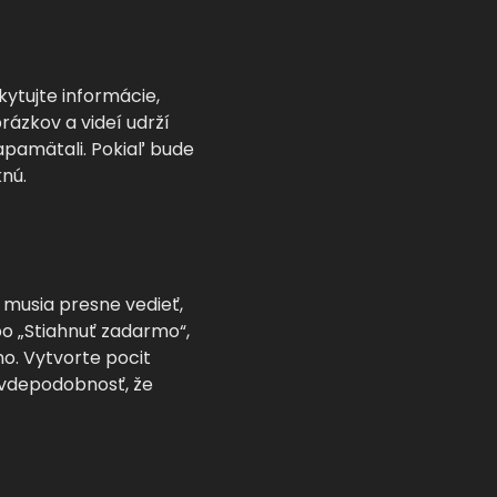
ytujte informácie,
rázkov a videí udrží
apamätali. Pokiaľ bude
knú.
a musia presne vedieť,
ebo „Stiahnuť zadarmo“,
o. Vytvorte pocit
avdepodobnosť, že