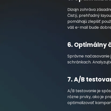
Dizajn zohráva zásadnú
Čistý, prehľadný layou
pomáhajú zlepšiť použí
váš e-mail bude dobre
6. Optimálny 
Správne načasovanie je
schránkach. Analyzujte
7. A/B testova
A/B testovanie je spôso
rôzne prvky, ako je p
optimalizovať kampane 