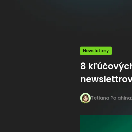
Newslettery
8 kľúčových
newslettro
Tetiana Palahina