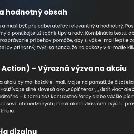
 a hodnotný obsah
a musí byť pre odberateľov relevantný a hodnotný. Posk
émy a ponúkajte užitočné tipy a rady. Kombinácia textu, ob
 rozprávanie príbehov pomôže, aby si váš e-mail lepšie z
ľov prínosný, zvýši sa šanca, že na odkazy v e-maile kli
o Action) – Výrazná výzva na akciu
a akciu by mal každý e-mail. Majte na pamäti, že čitateli
oužívajte silné slovesá ako „Kúpiť teraz“, „Zistiť viac“ al
diteľné – k tomu tiež kontrastné farby alebo väčšie písm
 časovo obmedzených ponúk alebo zliav, čím zvýšite pr
kliknú.
ia dizajnu