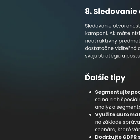
8. Sledovanie
Sledovanie otvorenosti
kampaní. Ak máte níz
neatraktívny predmet 
dostatočne viditeľná 
svoju stratégiu a post
Ďalšie tipy
Segmentujte pod
sa na nich špeciá
analýz a segmentá
Využite automat
na základe správa
scenáre, ktoré vám
Dodržujte GDPR 