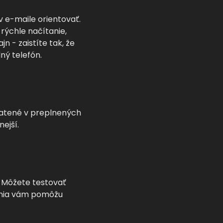
v e-maile orientovať.
rýchle načítanie,
n - zaistíte tak, že
ný telefón.
tratené v preplnených
ejší.
e. Môžete testovať
vania vám pomôžu