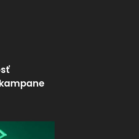
osť
é kampane