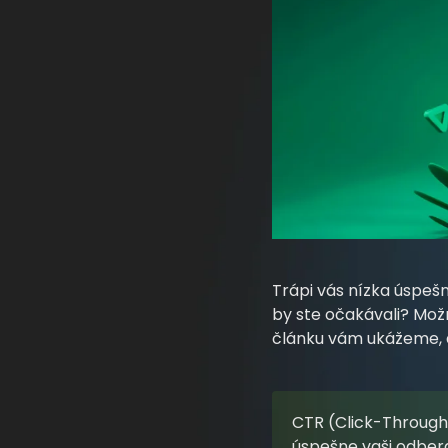
Trápi vás nízka úspeš
by ste očakávali? Možn
článku vám ukážeme, a
CTR (Click-Through R
úspešne vaši odberat