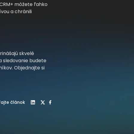
oo CRM+ môžete ľahko
vou a chránili
inášajú skvelé
a sledovanie budete
níkov. Objednajte si
ľajte článok