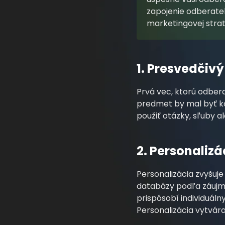
zapojenie odberateľ
marketingovej strat
1. Presvedčiv
Prvá vec, ktorú odbera
predmet by mal byť k
použiť otázky, sľuby al
2. Personalizá
Personalizácia zvyšuj
databázy podľa záujmo
prispôsobí individuá
Personalizácia vytvára