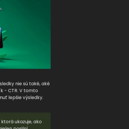
ledky nie sú také, aké
ík - CTR. V tomto
uť lepšie výsledky.
 ktorá ukazuje, ako
ielen posilní