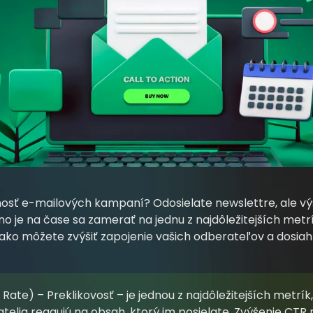
nosť e-mailových kampaní? Odosielate newslettre, ale výs
o je na čase sa zamerať na jednu z najdôležitejších metr
ko môžete zvýšiť zapojenie vašich odberateľov a dosiahn
ate) – Preklikovosť – je jednou z najdôležitejších metrík,
elia reagujú na obsah, ktorý im posielate. Zvýšenie CTR n