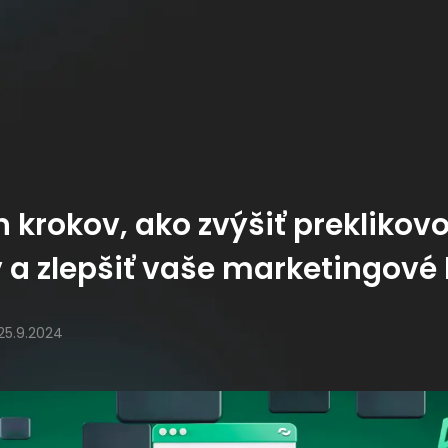
 krokov, ako zvýšiť preklikov
v a zlepšiť vaše marketingov
25.9.2024