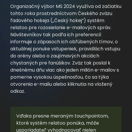
Organizačný výbor MS 2024 využíva od začiatku
tohto roka prostredníctvom Českého zväzu
ľadového hokeja („Český hokej“) systém
relatoo pre rozosielanie e-mailových správ.
Návštevníkov tak podľa ich preferencií
informuje o zápasoch ich obľúbených tímov, o
aktuálnej ponuke vstupeniek, pravidlách vstupu
do arény alebo o zaujímavých akciách
chystaných pre fanúšikov. Zväz tak poslal k
dnešnému dňu viac ako jeden milión e-mailov s
pomerne vysokou úspešnosťou, čo sa týka
otvorenia e-mailu alebo kliknutia na vložený
odkaz.
Vďaka presne meraným touchpointom,
ktoré systém relatoo ponúka, môže
usporiadateľ vyhodnocovať nielen