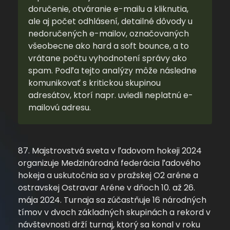
doručenie, otváranie e-mailu a kliknutia,
ale aj počet odhlásení, detailné dôvody u
nedoručených e-mailov, označovaných
všeobecne ako hard a soft bounce, a to
vrátane počtu vyhodnotení správy ako
spam. Podľa tejto analýzy môže následne
komunikovať s kritickou skupinou
adresátov, ktorí napr. uviedli neplatnú e-
mailovú adresu.
87. Majstrovstvá sveta v ľadovom hokeji 2024
organizuje Medzinárodná federácia ľadového
hokeja a uskutočnia sa v pražskej O2 aréne a
ostravskej Ostravar Aréne v dňoch 10. až 26.
mája 2024. Turnaja sa zúčastňuje 16 národných
tímov v dvoch základných skupinách a rekord v
návštevnosti drží turnaj, ktorý sa konal v roku