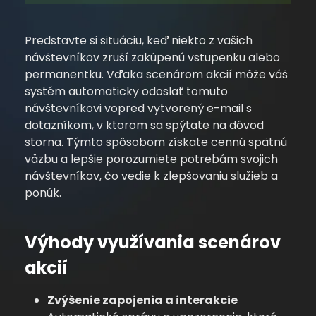
Predstavte si situáciu, keď niekto z vašich
návštevníkov zruší zakúpenú vstupenku alebo
permanentku. Vďaka scenárom akcií môže váš
systém automaticky odoslať tomuto
návštevníkovi vopred vytvorený e-mail s
dotazníkom, v ktorom sa spýtate na dôvod
storna. Týmto spôsobom získate cennú spätnú
väzbu a lepšie porozumiete potrebám svojich
návštevníkov, čo vedie k zlepšovaniu služieb a
ponúk.
Výhody využívania scenárov
akcií
Zvýšenie zapojenia a interakcie