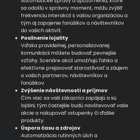
Automatické správy a upozornenia, ktoré
sa odošlú v správny moment, môžu zvýšiť
frekvenciu interakcií s vašou organizáciou a
tým aj zapojenie fanúšikov a návštevníkov
do vašich aktivít.
Posilnenie lojality
Vďaka pravidelnej, personalizovanej
komunikácii môžete budovať pevnejšie
vzťahy. Scenáre akcií umožňujú ľahko a
efektívne prejavovať starostlivosť a záujem
o vašich partnerov, návštevníkov a
fanúšikov.
Zvýšenie návštevnosti a príjmov
Čím viac sa vaši zákazníci zapájajú a sú
lojálni, tým častejšie budú navštevovať vaše
akcie a nakupovať vstupenky či ďalšie
produkty.
Úspora času a zdrojov
Automatizácia rutinných úloh a