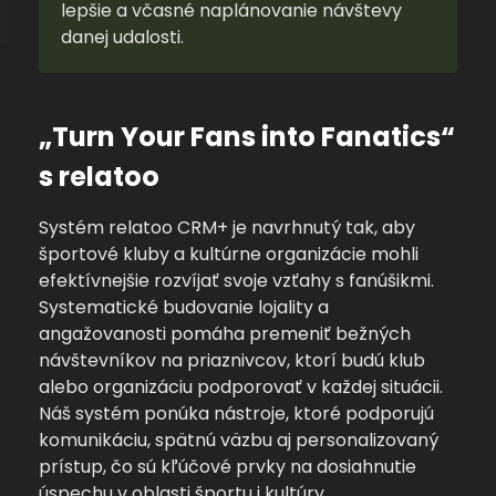
lepšie a včasné naplánovanie návštevy
danej udalosti.
„Turn Your Fans into Fanatics“
s relatoo
Systém relatoo CRM+ je navrhnutý tak, aby
športové kluby a kultúrne organizácie mohli
efektívnejšie rozvíjať svoje vzťahy s fanúšikmi.
Systematické budovanie lojality a
angažovanosti pomáha premeniť bežných
návštevníkov na priaznivcov, ktorí budú klub
alebo organizáciu podporovať v každej situácii.
Náš systém ponúka nástroje, ktoré podporujú
komunikáciu, spätnú väzbu aj personalizovaný
prístup, čo sú kľúčové prvky na dosiahnutie
úspechu v oblasti športu i kultúry.