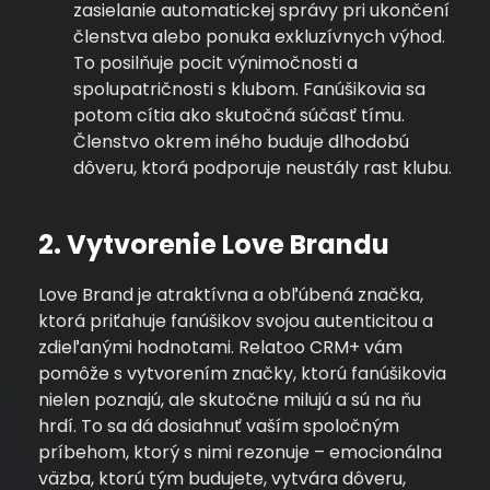
zasielanie automatickej správy pri ukončení
členstva alebo ponuka exkluzívnych výhod.
To posilňuje pocit výnimočnosti a
spolupatričnosti s klubom. Fanúšikovia sa
potom cítia ako skutočná súčasť tímu.
Členstvo okrem iného buduje dlhodobú
dôveru, ktorá podporuje neustály rast klubu.
2. Vytvorenie Love Brandu
Love Brand je atraktívna a obľúbená značka,
ktorá priťahuje fanúšikov svojou autenticitou a
zdieľanými hodnotami. Relatoo CRM+ vám
pomôže s vytvorením značky, ktorú fanúšikovia
nielen poznajú, ale skutočne milujú a sú na ňu
hrdí. To sa dá dosiahnuť vaším spoločným
príbehom, ktorý s nimi rezonuje – emocionálna
väzba, ktorú tým budujete, vytvára dôveru,