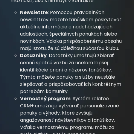
možností, ako s nimi byť v kontakte:
Newslettre
: Pomocou pravidelných
newslettrov môžete fanúšikom poskytovať
aktuálne informácie o nadchádzajúcich
udalostiach, špeciálnych ponukách alebo
novinkách. Vďaka prispôsobenému obsahu
majú istotu, že sú dôležitou súčasťou klubu.
Dotazníky
: Dotazníky umožňujú zbierať
cennú spätnú väzbu za účelom lepšej
identifikácie prianí a názorov fanúšikov.
Týmto môžete ponuky a služby neustále
zlepšovať a prispôsobovať ich konkrétnym
potrebám komunity.
Vernostný program
: Systém relatoo
CRM+ umožňuje vytvárať personalizované
ponuky a výhody, ktoré zvyšujú
angažovanosť návštevníkov a fanúšikov.
Vďaka vernostnému programu môžu za