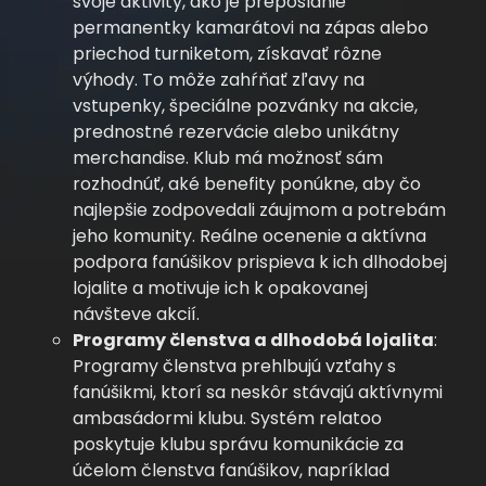
svoje aktivity, ako je preposlanie
permanentky kamarátovi na zápas alebo
priechod turniketom, získavať rôzne
výhody. To môže zahŕňať zľavy na
vstupenky, špeciálne pozvánky na akcie,
prednostné rezervácie alebo unikátny
merchandise. Klub má možnosť sám
rozhodnúť, aké benefity ponúkne, aby čo
najlepšie zodpovedali záujmom a potrebám
jeho komunity. Reálne ocenenie a aktívna
podpora fanúšikov prispieva k ich dlhodobej
lojalite a motivuje ich k opakovanej
návšteve akcií.
Programy členstva a dlhodobá lojalita
:
Programy členstva prehlbujú vzťahy s
fanúšikmi, ktorí sa neskôr stávajú aktívnymi
ambasádormi klubu. Systém relatoo
poskytuje klubu správu komunikácie za
účelom členstva fanúšikov, napríklad