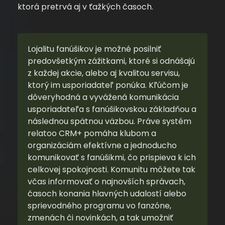
ktorá pretrvá aj v ťažkých časoch.
Lojalitu fanúšikov je možné posilniť
predovšetkým zážitkami, ktoré si odnášajú
z každej akcie, alebo aj kvalitou servisu,
ktorý im usporiadateľ ponúka. Kľúčom je
dôveryhodná a vyvážená komunikácia
usporiadateľa s fanúšikovskou základňou a
následnou spätnou väzbou. Práve systém
relatoo CRM+ pomáha klubom a
organizáciám efektívne a jednoducho
komunikovať s fanúšikmi, čo prispieva k ich
celkovej spokojnosti. Komunitu môžete tak
včas informovať o najnovších správach,
časoch konania hlavných udalostí alebo
sprievodného programu vo fanzóne,
zmenách či novinkách, a tak umožniť