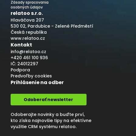
Zásady spracovania
osobných údajov
relatoo s.r.o.
Hlaváčova 207
530 02, Pardubice - Zelené Předměstí
Česká republika
www.relatoo.cz
Kontakt
info@relatoo.cz
+420 461 100 936
IČ: 24012297
Podpora
Predvoľby cookies
Prihlásenie na odber
Odoberať newsletter
Odoberajte novinky a buďte prví,
kto získa najnovšie tipy na efektívne
využitie CRM systému relatoo.