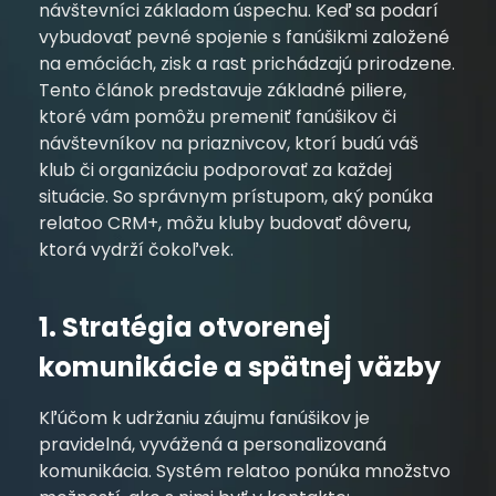
návštevníci základom úspechu. Keď sa podarí
vybudovať pevné spojenie s fanúšikmi založené
na emóciách, zisk a rast prichádzajú prirodzene.
Tento článok predstavuje základné piliere,
ktoré vám pomôžu premeniť fanúšikov či
návštevníkov na priaznivcov, ktorí budú váš
klub či organizáciu podporovať za každej
situácie. So správnym prístupom, aký ponúka
relatoo CRM+, môžu kluby budovať dôveru,
ktorá vydrží čokoľvek.
1. Stratégia otvorenej
komunikácie a spätnej väzby
Kľúčom k udržaniu záujmu fanúšikov je
pravidelná, vyvážená a personalizovaná
komunikácia. Systém relatoo ponúka množstvo