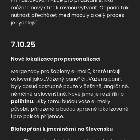
Při nastavování Akce pro přidávání štítků
můžete nový štítek rovnou vytvořit. Odpadá tak
nutnost přecházet mezi moduly a celý proces
je rychlejší.
7.10.25
Nové lokalizace pro personalizaci
Merge tagy pro šablony e-mailů, které určují
oslovení jako „Vážený pane“ či „Vážená paní“,
byly dosud dostupné pouze v češtině, angličtině,
němčině a slovenštině.
Nově jsme je rozšířili i o
polštinu
. Díky tomu budou vaše e-maily
působit přirozeně a budou správně lokalizované
i pro polské příjemce.
Blahopřání k jmeninám i na Slovensku