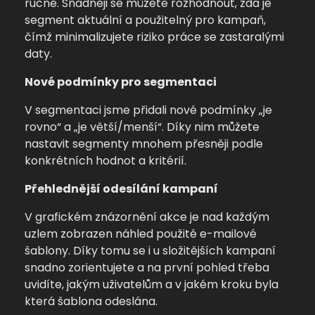
ručně.
Snadněji se můžete rozhodnout, zda je
segment aktuální a použitelný pro kampaň,
čímž minimalizujete riziko práce se zastaralými
daty.
Nové podmínky pro segmentaci
V segmentaci jsme přidali nové podmínky „je
rovno“ a „je větší/menší“.
Díky nim můžete
nastavit segmenty mnohem přesněji podle
konkrétních hodnot a kritérií.
Přehlednější odesílání kampaní
V grafickém znázornění akce je nad každým
uzlem zobrazen náhled použité e-mailové
šablony.
Díky tomu se i u složitějších kampaní
snadno zorientujete a na první pohled třeba
uvidíte, jakým uživatelům a v jakém kroku byla
která šablona odeslána.