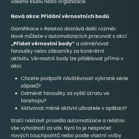
vašeho klubu nebo organizace.
Nová akce: Přidání věrnostních bodů
Gamifikace v Relatoo dostává další rozměr.
Nově můžete v automatizacích pracovat s akcí
„Přidat věrnostní body“
a odměňovat
fanoušky nebo zákazníky za konkrétní
aktivitu. Věrnostní body lze přidělovat přímo v
akci.
Chcete podpořit návštěvnost vybrané série
zápasů?
Odměnit fanoušky za vyšší útratu ve
fanshopu?
Aktivovat méně aktivní uživatele v aplikaci?
Stačí nastavit pravidla automatizace a relatoo
vše vyhodnotí za vás. Nyní to je nespočet
nových touchpointů nebo podle vlastní volby