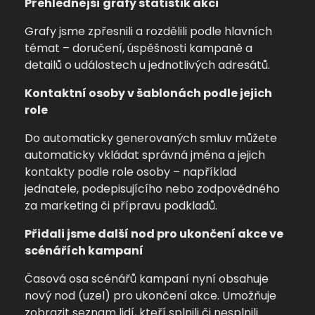
Přehlednější grafy statistik akcí
Grafy jsme zpřesnili a rozdělili podle hlavních
témat – doručení, úspěšnosti kampaně a
detailů o událostech u jednotlivých adresátů.
Kontaktní osoby v šablonách podle jejich
role
Do automaticky generovaných smluv můžete
automaticky vkládat správná jména a jejich
kontakty podle role osoby – například
jednatele, podepisujícího nebo zodpovědného
za marketing či přípravu podkladů.
Přidali jsme další nod pro ukončení akce ve
scénářích kampaní
Časová osa scénářů kampaní nyní obsahuje
nový nod (uzel) pro ukončení akce. Umožňuje
zobrazit seznam lidí, kteří splnili či nesplnili