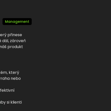
Management
erý přinese
 dál, zároveň
 náš produkt
tém, který
 Praha nebo
fektivní
y si klienti