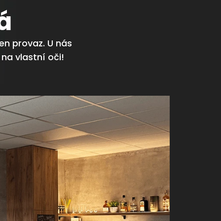
á
en provaz. U nás
 na vlastní oči!