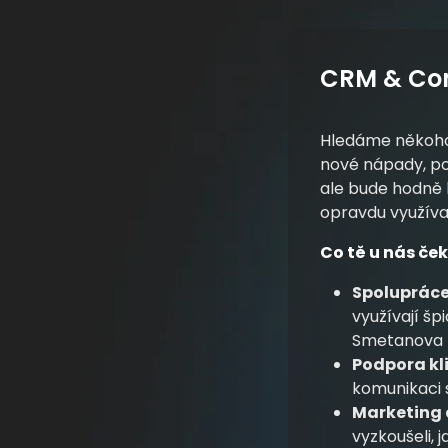
CRM & Co
Hledáme někoho,
nové nápady, po
ale bude hodně 
opravdu využíval
Co tě u nás ček
Spolupráce
využívají šp
Smetanova L
Podpora kl
komunikaci 
Marketing 
vyzkoušeli, 