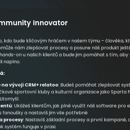
mmunity Innovator
 kdo bude klíčovým hráčem v našem týmu – člověka, kt
může nám zlepšovat procesy a posune náš produkt ještě
hands-on u našich klientů a bude jim pomáhat s tím, aby
i naplno.
á:
 na vývoji CRM+ relatoo
: Budeš pomáhat zlepšovat sys
ičkové sportovní kluby a kulturní organizace jako Sparta
itomyšl.
ientů
: Ukážeš klientům, jak plně využít náš software pro e
s fanoušky a nastavíš jim vše potřebné
a procesy
: Nastavíš základní procesy a první kampaně, ab
jak systém funguje v praxi.