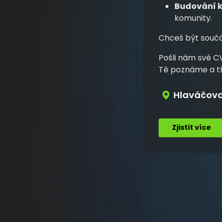
Budování 
komunity.
Chceš být součá
Pošli nám své C
Tě poznáme a tř
Hlaváčova
Zjistit více