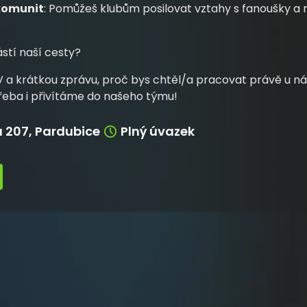
komunit
: Pomůžeš klubům posilovat vztahy s fanoušky a ro
stí naší cesty?
V a krátkou zprávu, proč bys chtěl/a pracovat právě u ná
eba i přivítáme do našeho týmu!
 207, Pardubice
Plný úvazek