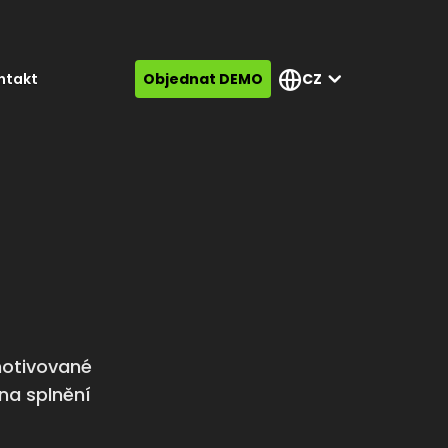
ntakt
Objednat DEMO
CZ
motivované
 na splnění